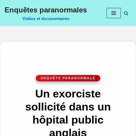
Enquêtes paranormales
Aller
Vidéos et documentaires
au
contenu
Un exorciste
sollicité dans un
hôpital public
anglais