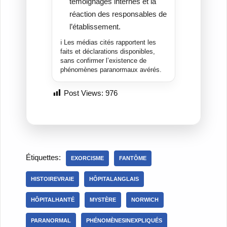
témoignages internes et la
réaction des responsables de
l’établissement.
ℹ️ Les médias cités rapportent les
faits et déclarations disponibles,
sans confirmer l’existence de
phénomènes paranormaux avérés.
Post Views:
976
Étiquettes:
EXORCISME
FANTÔME
HISTOIREVRAIE
HÔPITALANGLAIS
HÔPITALHANTÉ
MYSTÈRE
NORWICH
PARANORMAL
PHÉNOMÈNESINEXPLIQUÉS