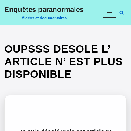
Enquêtes paranormales
Aller
Vidéos et documentaires
au
contenu
OUPSSS DESOLE L’
ARTICLE N’ EST PLUS
DISPONIBLE