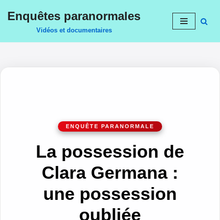
Enquêtes paranormales
Aller
Vidéos et documentaires
au
contenu
La possession de
Clara Germana :
une possession
oubliée